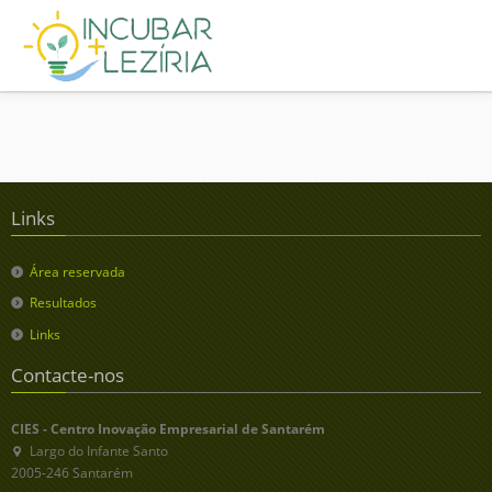
Links
Área reservada
Resultados
Links
Contacte-nos
CIES - Centro Inovação Empresarial de Santarém
Largo do Infante Santo
2005-246 Santarém